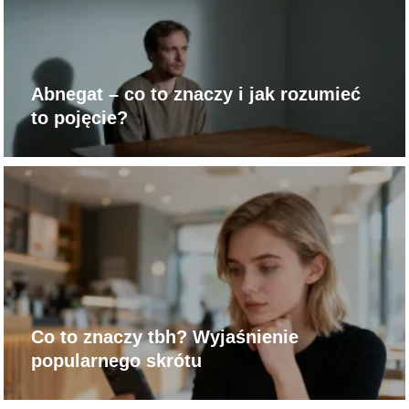
Abnegat – co to znaczy i jak rozumieć
to pojęcie?
Co to znaczy tbh? Wyjaśnienie
popularnego skrótu