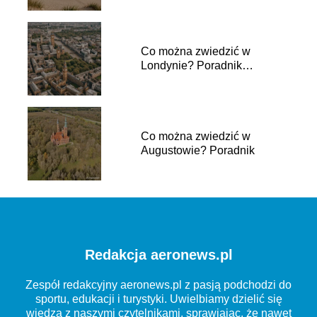
Co można zwiedzić w
Londynie? Poradnik
turystyczny
Co można zwiedzić w
Augustowie? Poradnik
Redakcja aeronews.pl
Zespół redakcyjny aeronews.pl z pasją podchodzi do
sportu, edukacji i turystyki. Uwielbiamy dzielić się
wiedzą z naszymi czytelnikami, sprawiając, że nawet