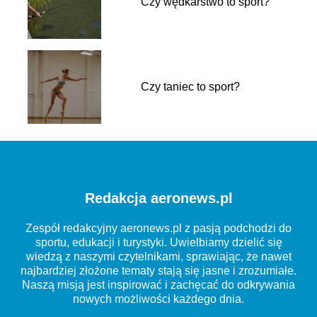
Czy wędkarstwo to sport?
Czy taniec to sport?
Redakcja aeronews.pl
Zespół redakcyjny aeronews.pl z pasją podchodzi do
sportu, edukacji i turystyki. Uwielbiamy dzielić się
wiedzą z naszymi czytelnikami, sprawiając, że nawet
najbardziej złożone tematy stają się jasne i zrozumiałe.
Naszą misją jest inspirować i zachęcać do odkrywania
nowych możliwości każdego dnia.