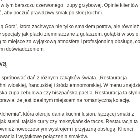
, w tym barszczu czerwonego i zupy grzybowej. Opinie klientów
ić, aby poczuć prawdziwy smak polskiej kuchni.
 Górą”, która zachwyca nie tylko smakiem potraw, ale również
specjały jak placki ziemniaczane z gulaszem, gołąbki w sosie
 to miejsce za wyjątkową atmosferę i profesjonalną obsługę, c
nym doświadczeniem.
wą
a spróbować dań z różnych zakątków świata. „Restauracja
hni włoskiej, francuskiej i śródziemnomorskiej. W menu znajdz
uska zupa cebulowa czy hiszpańska paella. Restauracja ta słyni
 sprawia, że jest idealnym miejscem na romantyczną kolację.
chemia”, która oferuje dania kuchni fusion, łączącej smaki z
jak sushi, tajskie curry czy meksykańskie tacos. Restauracja ta
również nowoczesnym wystrojem i przyjazną obsługą. Klienci
towania i wyjątkowe połączenia smaków.