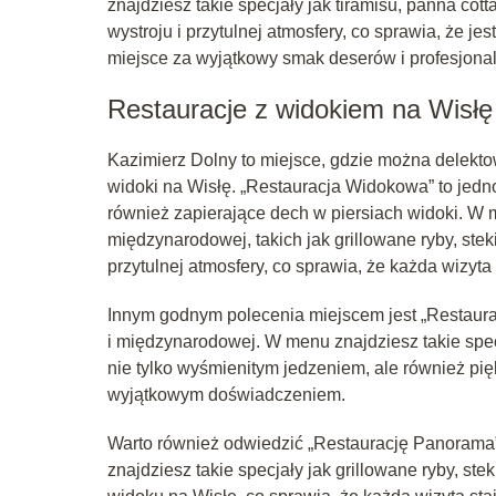
znajdziesz takie specjały jak tiramisu, panna cot
wystroju i przytulnej atmosfery, co sprawia, że je
miejsce za wyjątkowy smak deserów i profesjona
Restauracje z widokiem na Wisłę
Kazimierz Dolny to miejsce, gdzie można delekt
widoki na Wisłę. „Restauracja Widokowa” to jedno 
również zapierające dech w piersiach widoki. W m
międzynarodowej, takich jak grillowane ryby, steki
przytulnej atmosfery, co sprawia, że każda wizy
Innym godnym polecenia miejscem jest „Restaurac
i międzynarodowej. W menu znajdziesz takie specja
nie tylko wyśmienitym jedzeniem, ale również pię
wyjątkowym doświadczeniem.
Warto również odwiedzić „Restaurację Panorama”
znajdziesz takie specjały jak grillowane ryby, ste