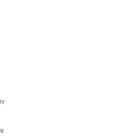
zy
ug