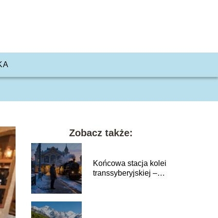
KA
Zobacz także:
Końcowa stacja kolei
transsyberyjskiej –
gdzie się znajduje?