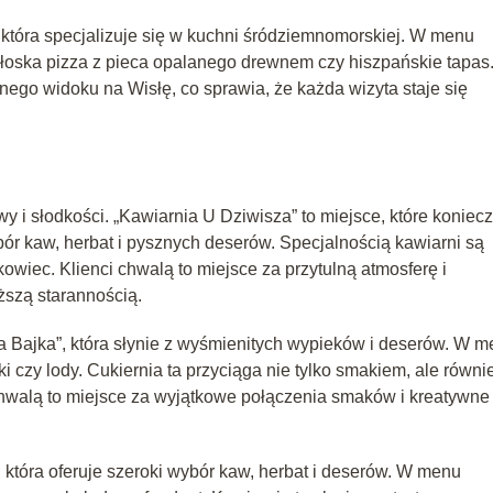
 która specjalizuje się w kuchni śródziemnomorskiej. W menu
włoska pizza z pieca opalanego drewnem czy hiszpańskie tapas
knego widoku na Wisłę, co sprawia, że każda wizyta staje się
y i słodkości. „Kawiarnia U Dziwisza” to miejsce, które koniec
ór kaw, herbat i pysznych deserów. Specjalnością kawiarni są
kowiec. Klienci chwalą to miejsce za przytulną atmosferę i
ższą starannością.
a Bajka”, która słynie z wyśmienitych wypieków i deserów. W 
zki czy lody. Cukiernia ta przyciąga nie tylko smakiem, ale równi
chwalą to miejsce za wyjątkowe połączenia smaków i kreatywne
 która oferuje szeroki wybór kaw, herbat i deserów. W menu