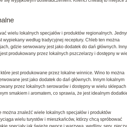
aje się wyjątkowym doświadczeniem. Klienci chwalą to miejsce 
nalne
wać wielu lokalnych specjałów i produktów regionalnych. Jedn
jest wypiekany według tradycyjnej receptury. Chleb ten można
acjach, gdzie serwowany jest jako dodatek do dań głównych. Inn
y jest produkowany przez lokalnych pszczelarzy i dostępny w wi
które jest produkowane przez lokalne winnice. Wino to można
 serwowane jest jako dodatek do dań głównych. Innym lokalnym
dukowany przez lokalnych serowarów i dostępny w wielu sklepach 
kowym smakiem i aromatem, co sprawia, że jest idealnym dodatk
ie można znaleźć wiele lokalnych specjałów i produktów
rzyciąga wielu turystów i mieszkańców, którzy chcą spróbować
kie specjały jak świeże owoce i warzywa, wędliny, sery, piecz