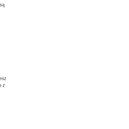
 są
o
iesz
e z