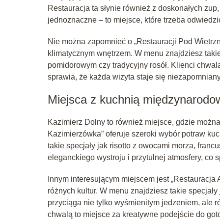
Restauracja ta słynie również z doskonałych zup
jednoznaczne – to miejsce, które trzeba odwiedz
Nie można zapomnieć o „Restauracji Pod Wietrzną
klimatycznym wnętrzem. W menu znajdziesz takie 
pomidorowym czy tradycyjny rosół. Klienci chwalą
sprawia, że każda wizyta staje się niezapomnia
Miejsca z kuchnią międzynarodo
Kazimierz Dolny to również miejsce, gdzie możn
Kazimierzówka” oferuje szeroki wybór potraw kuc
takie specjały jak risotto z owocami morza, franc
eleganckiego wystroju i przytulnej atmosfery, co
Innym interesującym miejscem jest „Restauracja Al
różnych kultur. W menu znajdziesz takie specjały 
przyciąga nie tylko wyśmienitym jedzeniem, ale 
chwalą to miejsce za kreatywne podejście do go