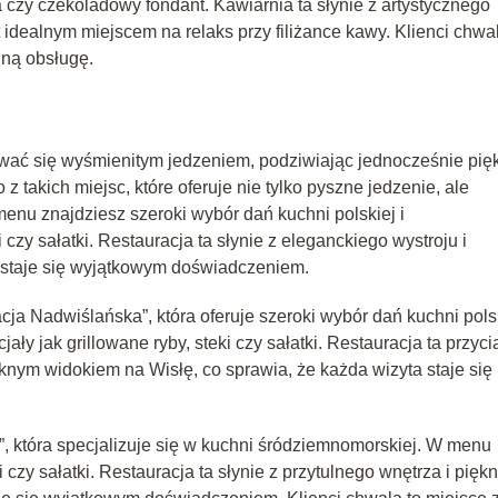
ta czy czekoladowy fondant. Kawiarnia ta słynie z artystycznego
st idealnym miejscem na relaks przy filiżance kawy. Klienci chwa
lną obsługę.
ować się wyśmienitym jedzeniem, podziwiając jednocześnie pię
z takich miejsc, które oferuje nie tylko pyszne jedzenie, ale
enu znajdziesz szeroki wybór dań kuchni polskiej i
 czy sałatki. Restauracja ta słynie z eleganckiego wystroju i
ta staje się wyjątkowym doświadczeniem.
ja Nadwiślańska”, która oferuje szeroki wybór dań kuchni pols
ły jak grillowane ryby, steki czy sałatki. Restauracja ta przyc
knym widokiem na Wisłę, co sprawia, że każda wizyta staje się
, która specjalizuje się w kuchni śródziemnomorskiej. W menu
ki czy sałatki. Restauracja ta słynie z przytulnego wnętrza i pięk