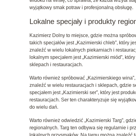
widoku na Wisłę, co sprawia, że każda wizyta st
wyjątkowy smak potraw i profesjonalną obsługę.
Lokalne specjały i produkty regio
Kazimierz Dolny to miejsce, gdzie można spróbo
takich specjałów jest „Kazimierski chleb”, który 
znaleźć w wielu lokalnych piekarniach i restaur
lokalnym specjałem jest „Kazimierski miód”, któr
sklepach i restauracjach.
Warto również spróbować „Kazimierskiego wina”, 
znaleźć w wielu restauracjach i sklepach, gdzie
specjałem jest „Kazimierski ser”, który jest pro
restauracjach. Ser ten charakteryzuje się wyjąt
do wielu dań.
Warto również odwiedzić „Kazimierski Targ”, gdz
regionalnych. Targ ten odbywa się regularnie i p
lokalnych przysmaków. Na targu można znaleźć ta