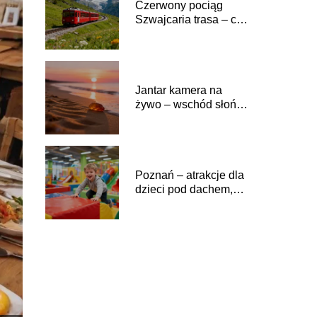
Czerwony pociąg
Szwajcaria trasa – co
warto zobaczyć?
Jantar kamera na
żywo – wschód słońca
nad morzem
Poznań – atrakcje dla
dzieci pod dachem,
gdzie warto pójść?