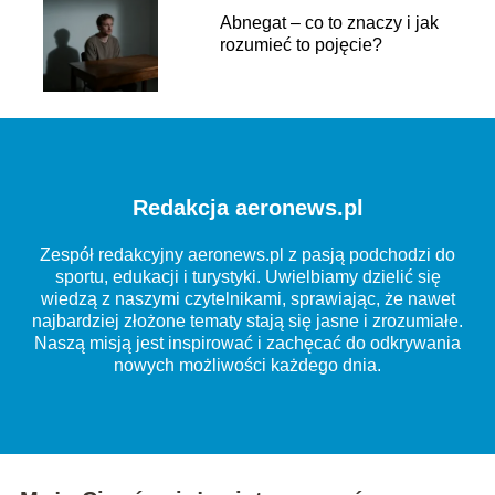
Abnegat – co to znaczy i jak
rozumieć to pojęcie?
Redakcja aeronews.pl
Zespół redakcyjny aeronews.pl z pasją podchodzi do
sportu, edukacji i turystyki. Uwielbiamy dzielić się
wiedzą z naszymi czytelnikami, sprawiając, że nawet
najbardziej złożone tematy stają się jasne i zrozumiałe.
Naszą misją jest inspirować i zachęcać do odkrywania
nowych możliwości każdego dnia.