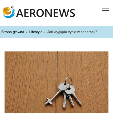
Strona główna
/
Lifestyle
/
Jak wygląda życie w separacji?