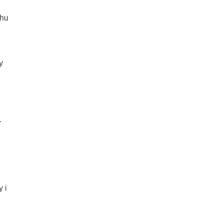
chu
y
.
y i