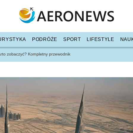
URYSTYKA
PODRÓŻE
SPORT
LIFESTYLE
NAU
warto zobaczyć? Kompletny przewodnik