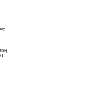
nny
torię
 i