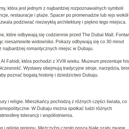
my, która jest jednym z najbardziej rozpoznawalnych symboli
ncje, restauracje i plaże. Spacer po promenadzie lub rejs wokół
wala podziwiać niezwykłą architekturę i piękno tego miejsca.
e, które odbywają się codziennie przed The Dubai Mall. Fonta
ąc niesamowite widowisko. Pokazy odbywają się co 30 minut
 z najbardziej romantycznych miejsc w Dubaju.
l Fahidi, która pochodzi z XVIII wieku. Muzeum prezentuje his
łczesność. Wystawy obejmują tradycyjne stroje, narzędzia, broń
y poznać bogatą historię i dziedzictwo Dubaju.
tury i religie. Mieszkańcy pochodzą z różnych części świata, co
kosmopolityczne. W Dubaju można spotkać ludzi różnych
tmosferę tolerancji i współistnienia.
ę i religię regionu. Mężczyźni często noszą białe szaty zwane