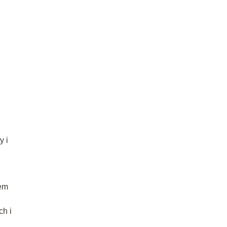
y i
tem
ch i