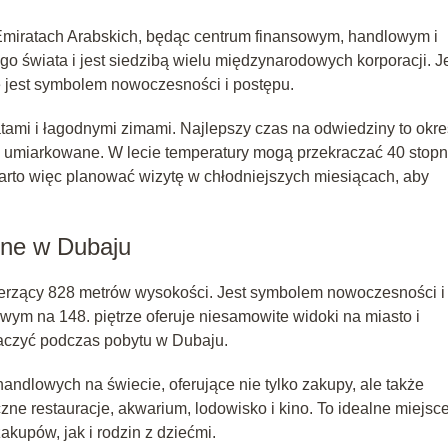
miratach Arabskich, będąc centrum finansowym, handlowym i
go świata i jest siedzibą wielu międzynarodowych korporacji. 
e jest symbolem nowoczesności i postępu.
atami i łagodnymi zimami. Najlepszy czas na odwiedziny to okre
ej umiarkowane. W lecie temperatury mogą przekraczać 40 stopn
Warto więc planować wizytę w chłodniejszych miesiącach, aby
zne w Dubaju
mierzący 828 metrów wysokości. Jest symbolem nowoczesności i
wym na 148. piętrze oferuje niesamowite widoki na miasto i
obaczyć podczas pobytu w Dubaju.
andlowych na świecie, oferujące nie tylko zakupy, ale także
zne restauracje, akwarium, lodowisko i kino. To idealne miejsc
kupów, jak i rodzin z dziećmi.