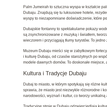
Palm Jumeirah to sztuczna wyspa w kształcie pal
Dubaju. Znajdują się tu luksusowe hotele, rezyde
wyspy to niezapomniane doświadczenie, które poz
Dubajskie fontanny to spektakularne pokazy wodn
są zsynchronizowane z muzyką i światłem, tworz
wieczorem i przyciągają tłumy turystów. To jedno
Muzeum Dubaju mieści się w zabytkowym fortecy A
i kulturę Dubaju, od czasów starożytnych po wspó
modele dawnych domów. To doskonałe miejsce, ab
Kultura i Tradycje Dubaju
Dubaj to miasto, w którym spotykają się różne kul
sprawia, że miasto jest niezwykle różnorodne i 
narodowości, wyznań i kultur, co tworzy unikalną a
Tradycyjne stroje w Dubaju odzwierciedlają kultur