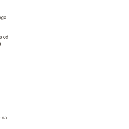
Jego
s od
i
e na