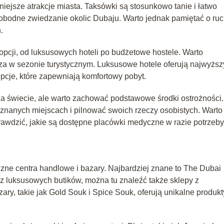
iejsze atrakcje miasta. Taksówki są stosunkowo tanie i łatwo
odne zwiedzanie okolic Dubaju. Warto jednak pamiętać o ru
.
pcji, od luksusowych hoteli po budżetowe hostele. Warto
a w sezonie turystycznym. Luksusowe hotele oferują najwyższ
pcje, które zapewniają komfortowy pobyt.
na świecie, ale warto zachować podstawowe środki ostrożności.
nanych miejscach i pilnować swoich rzeczy osobistych. Warto
awdzić, jakie są dostępne placówki medyczne w razie potrzeby
iczne centra handlowe i bazary. Najbardziej znane to The Dubai
rócz luksusowych butików, można tu znaleźć także sklepy z
zary, takie jak Gold Souk i Spice Souk, oferują unikalne produkt