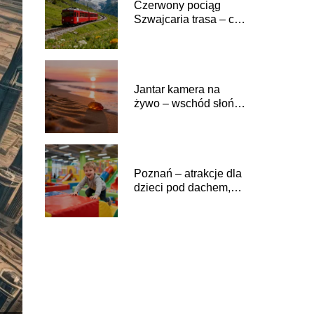
Czerwony pociąg
Szwajcaria trasa – co
warto zobaczyć?
Jantar kamera na
żywo – wschód słońca
nad morzem
Poznań – atrakcje dla
dzieci pod dachem,
gdzie warto pójść?