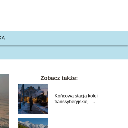
KA
Zobacz także:
Końcowa stacja kolei
transsyberyjskiej –
gdzie się znajduje?