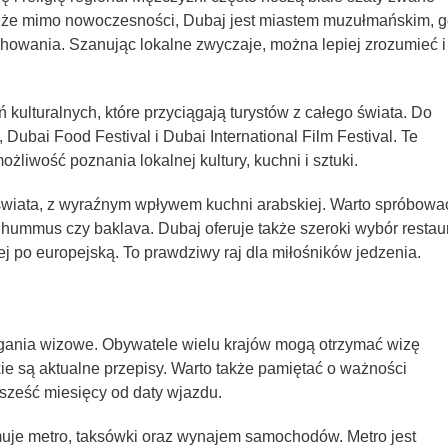
ć, że mimo nowoczesności, Dubaj jest miastem muzułmańskim, g
howania. Szanując lokalne zwyczaje, można lepiej zrozumieć i
 kulturalnych, które przyciągają turystów z całego świata. Do
Dubai Food Festival i Dubai International Film Festival. Te
ożliwość poznania lokalnej kultury, kuchni i sztuki.
wiata, z wyraźnym wpływem kuchni arabskiej. Warto spróbowa
, hummus czy baklava. Dubaj oferuje także szeroki wybór restaur
ej po europejską. To prawdziwy raj dla miłośników jedzenia.
ania wizowe. Obywatele wielu krajów mogą otrzymać wizę
akie są aktualne przepisy. Warto także pamiętać o ważności
 sześć miesięcy od daty wjazdu.
jmuje metro, taksówki oraz wynajem samochodów. Metro jest