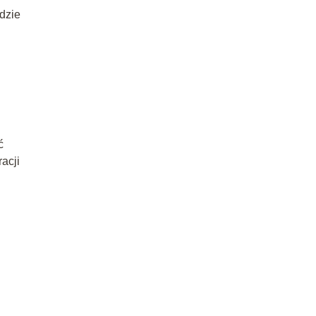
dzie
ć
acji