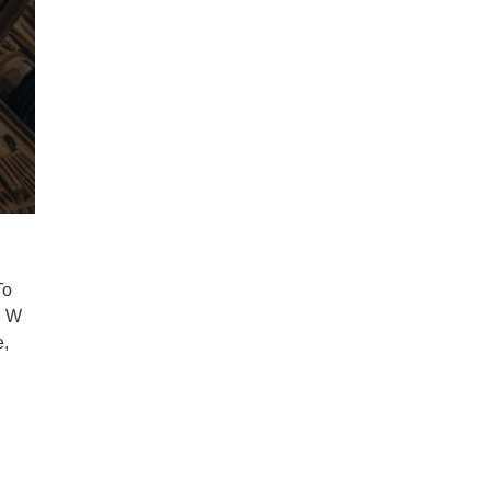
To
. W
e,