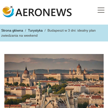
Strona główna
/
Turystyka
/
Budapeszt w 3 dni: idealny plan
zwiedzania na weekend