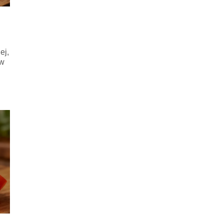
ej,
 w