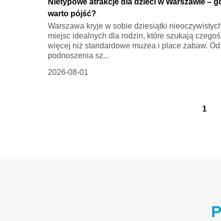
Nietypowe atrakcje dla dzieci w Warszawie – g
warto pójść?
Warszawa kryje w sobie dziesiątki nieoczywistyc
miejsc idealnych dla rodzin, które szukają czegoś
więcej niż standardowe muzea i place zabaw. Od
podnoszenia sz...
2026-08-01
1
P