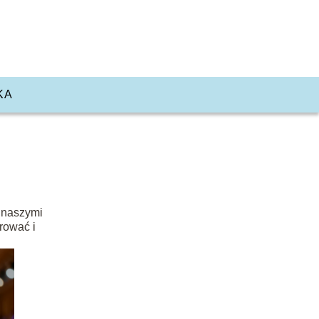
KA
z naszymi
irować i