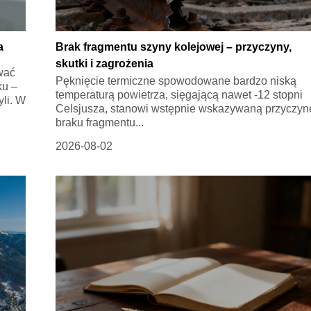
a
Brak fragmentu szyny kolejowej – przyczyny,
skutki i zagrożenia
wać
Pęknięcie termiczne spowodowane bardzo niską
ku –
temperaturą powietrza, sięgającą nawet -12 stopni
yli. W
Celsjusza, stanowi wstępnie wskazywaną przyczyn
braku fragmentu...
2026-08-02