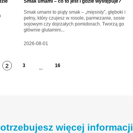
dzie
Smak umami – co to jest i gdzie występuje?
Smak umami to piąty smak – „mięsisty”, głęboki i
h
pełny, który czujesz w rosole, parmezanie, sosie
sojowym czy dojrzałych pomidorach. Tworzą go
głównie glutamini...
2026-08-01
2
3
16
...
otrzebujesz więcej informacj